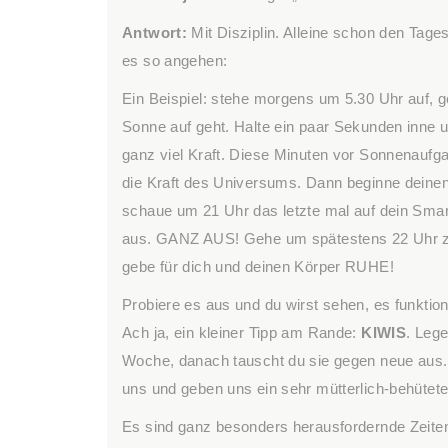
Antwort:
Mit Disziplin. Alleine schon den Tages
es so angehen:
Ein Beispiel: stehe morgens um 5.30 Uhr auf, g
Sonne auf geht. Halte ein paar Sekunden inne un
ganz viel Kraft. Diese Minuten vor Sonnenaufga
die Kraft des Universums. Dann beginne deinen
schaue um 21 Uhr das letzte mal auf dein Sma
aus. GANZ AUS! Gehe um spätestens 22 Uhr zu 
gebe für dich und deinen Körper RUHE!
Probiere es aus und du wirst sehen, es funktioni
Ach ja, ein kleiner Tipp am Rande:
KIWIS
. Leg
Woche, danach tauscht du sie gegen neue aus. S
uns und geben uns ein sehr mütterlich-behütetes
Es sind ganz besonders herausfordernde Zeite