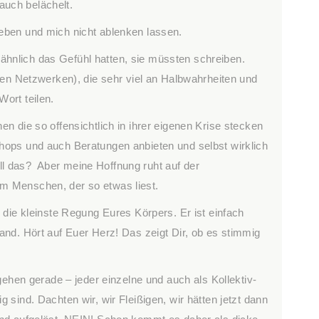
auch belächelt.
ieben und mich nicht ablenken lassen.
hnlich das Gefühl hatten, sie müssten schreiben.
alen Netzwerken), die sehr viel an Halbwahrheiten und
ort teilen.
en die so offensichtlich in ihrer eigenen Krise stecken
shops und auch Beratungen anbieten und selbst wirklich
l das? Aber meine Hoffnung ruht auf der
m Menschen, der so etwas liest.
r die kleinste Regung Eures Körpers. Er ist einfach
and. Hört auf Euer Herz! Das zeigt Dir, ob es stimmig
r gehen gerade – jeder einzelne und auch als Kollektiv-
 sind. Dachten wir, wir Fleißigen, wir hätten jetzt dann