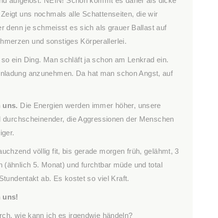
 und aufgelöst. NEIN! Schon kommt es daher als dicke
eigt uns nochmals alle Schattenseiten, die wir
r denn je schmeisst es sich als grauer Ballast auf
merzen und sonstiges Körperallerlei.
so ein Ding. Man schläft ja schon am Lenkrad ein.
inladung anzunehmen. Da hat man schon Angst, auf
n uns.
Die Energien werden immer höher, unsere
nd durchscheinender, die Aggressionen der Menschen
iger.
hzend völlig fit, bis gerade morgen früh, gelähmt, 3
 (ähnlich 5. Monat) und furchtbar müde und total
Stundentakt ab. Es kostet so viel Kraft.
n uns!
rch, wie kann ich es irgendwie händeln?