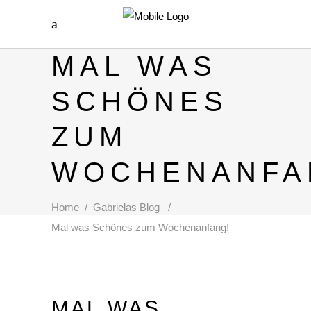
MAL WAS
SCHÖNES
ZUM
WOCHENANFA
Home
/
Gabrielas Blog
/
Mal was Schönes zum Wochenanfang!
MAL WAS