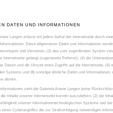
EN DATEN UND INFORMATIONEN
iane Langen erfasst mit jedem Aufruf der Internetseite durch eine
nformationen. Diese allgemeinen Daten und Informationen werden
wsertypen und Versionen, (2) das vom zugreifenden System verwe
 Internetseite gelangt (sogenannte Referrer), (4) die Unterwebs
s Datum und die Uhrzeit eines Zugriffs auf die Internetseite, (6) 
nden Systems und (8) sonstige ähnliche Daten und Informationen, 
me dienen.
nformationen zieht die Gabriela Ariane Langen keine Rückschlüss
ie Inhalte unserer Internetseite korrekt auszuliefern, (2) die Inh
onsfähigkeit unserer informationstechnologischen Systeme und der
 eines Cyberangriffes die zur Strafverfolgung notwendigen Infor