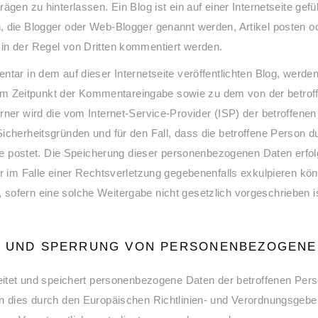
gen zu hinterlassen. Ein Blog ist ein auf einer Internetseite gefü
, die Blogger oder Web-Blogger genannt werden, Artikel posten 
in der Regel von Dritten kommentiert werden.
ntar in dem auf dieser Internetseite veröffentlichten Blog, werd
m Zeitpunkt der Kommentareingabe sowie zu dem von der betro
rner wird die vom Internet-Service-Provider (ISP) der betroffenen
Sicherheitsgründen und für den Fall, dass die betroffene Perso
lte postet. Die Speicherung dieser personenbezogenen Daten erfol
r im Falle einer Rechtsverletzung gegebenenfalls exkulpieren kön
ofern eine solche Weitergabe nicht gesetzlich vorgeschrieben is
G UND SPERRUNG VON PERSONENBEZOGENEN
beitet und speichert personenbezogene Daten der betroffenen Pers
rn dies durch den Europäischen Richtlinien- und Verordnungsgeb