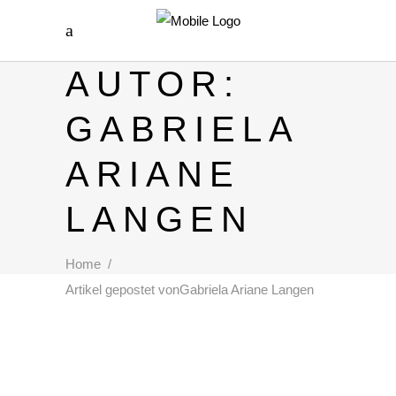
AUTOR:
GABRIELA
ARIANE
LANGEN
Home
/
Artikel gepostet vonGabriela Ariane Langen
GLAUB AN DICH!