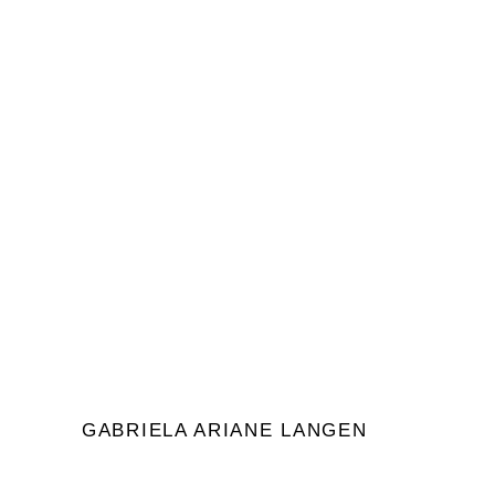
UPDATE
Meine Lieben, von Herz zu Herz! hier ein
kleines Update. Ich fühle, der Juli ist für alle
die es bis hierhin
Durch
Gabriela Ariane Langen
0
Gabrielas Blog
GABRIELA ARIANE LANGEN