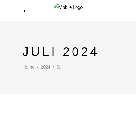
JULI 2024
Home
/
2024
/
Juli
DER JULI- KLEINES