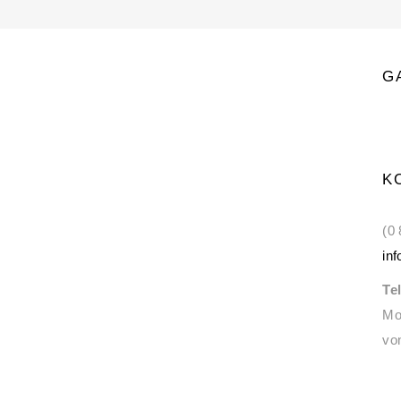
G
K
(0
in
Te
Mo
vo