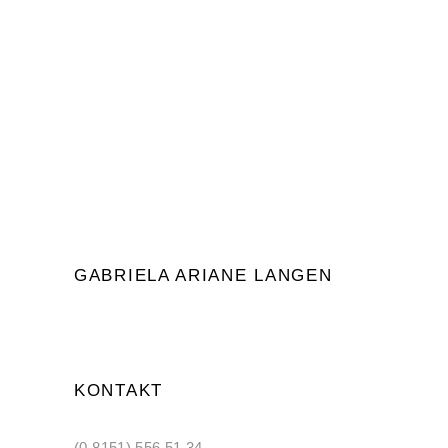
DISZIPLIN!
Durch
Gabriela Ariane Langen
Gabrielas Blog
GABRIELA ARIANE LANGEN
KONTAKT
(0 8151) 556 51 34