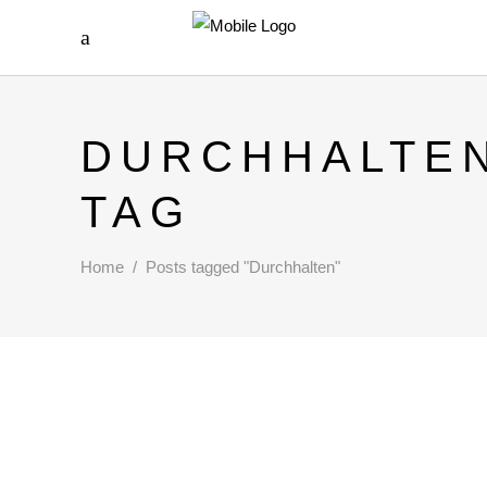
DURCHHALTE
TAG
Home
/
Posts tagged "Durchhalten"
BITTE FÜHLT EURE