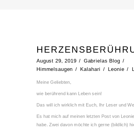
HERZENSBERÜHR
August 29, 2019
Gabrielas Blog
Himmelsaugen
/
Kalahari
/
Leonie
/
Meine Geliebten,
wie berührend kann Leben sein!
Das will ich wirklich mit Euch, Ihr Leser und We
Es hat mich auf meinen letzten Post von Leonie 
habe. Zwei davon möchte ich gerne (bildlich) h