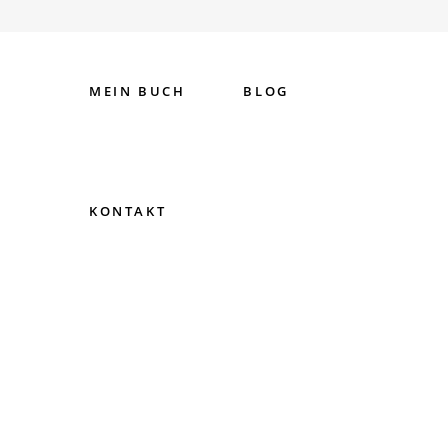
MEIN BUCH
BLOG
HERZENSBERÜHRUNG!
Meine Geliebten, wie berührend
KONTAKT
kann Leben sein! Das will ich
wirklich mit Euch, Ihr Leser und
Weggefährten, teilen. Es hat mich
auf meinen
Durch
Gabriela Ariane Langen
0
Gabrielas Blog