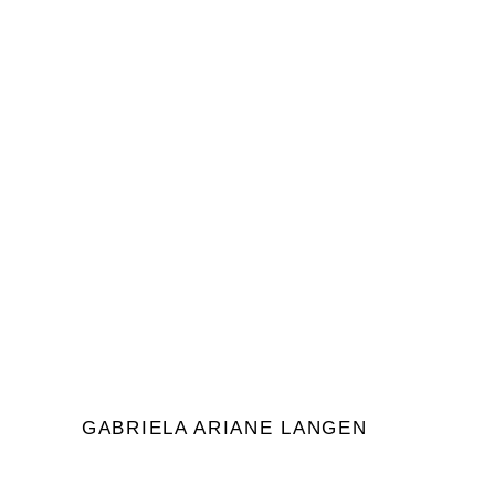
Meine Lieben, trotz aller Umstände im
Aussen, geht unser eigenes Leben weiter.
Verändert ja, aber es geht weiter. Ich habe
bereits
Durch
Gabriela Ariane Langen
0
Gabrielas Blog
GABRIELA ARIANE LANGEN