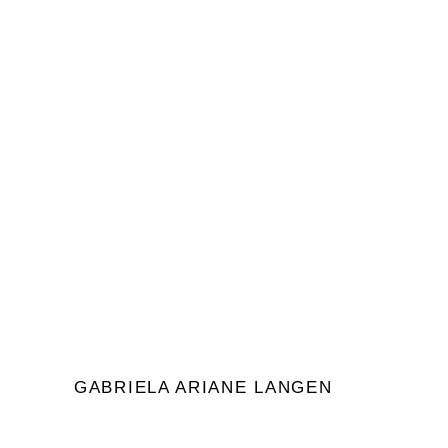
Meine Geliebten, immer wieder ist es
verblüffend, wie die Energie von Angst
wirken kann! Hier ein kleines, aber doch
sehr dann mächtig
Durch
Gabriela Ariane Langen
0
Gabrielas Blog
GABRIELA ARIANE LANGEN