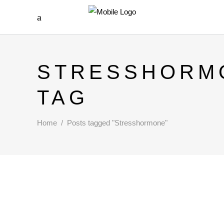
STRESSHORM
TAG
Home
/
Posts tagged "Stresshormone"
DIE ANGST IM LICHT!