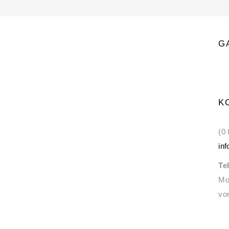
G
K
(0
in
Te
Mo
vo