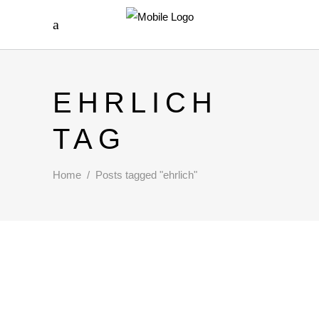
EHRLICH
TAG
Home
/
Posts tagged "ehrlich"
DIE LEONIE!