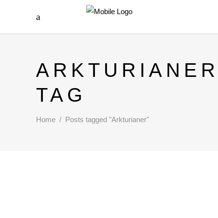
ARKTURIANE
TAG
Home
/
Posts tagged "Arkturianer"
ICH UND MEIN TEAM DIE