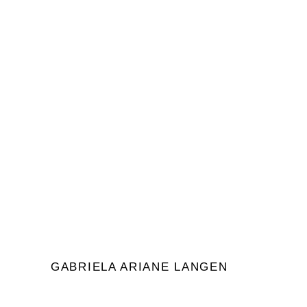
ARKTURIANER.
Meine geliebten Leser, ja, in der Tat sind wir
im "Wandel" angekommen. Hat jemand
gesagt, dass es einfach ist? Wir gehen
Durch
Gabriela Ariane Langen
0
Gabrielas Blog
GABRIELA ARIANE LANGEN