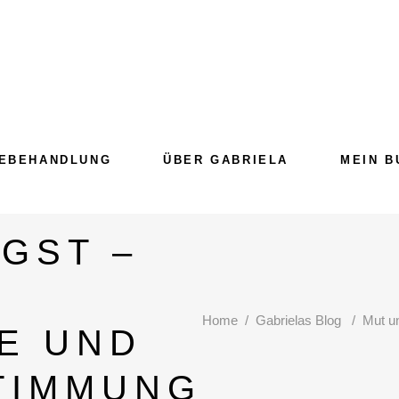
EBEHANDLUNG
ÜBER GABRIELA
MEIN B
GST –
Home
/
Gabrielas Blog
/
Mut u
E UND
TIMMUNG