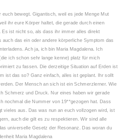
ihr euch bewegt. Gigantisch, weil es jede Menge Mut
weil ihr eure Körper haltet, die gerade durch einen
s ist nicht so, als dass ihr immer alles direkt
us auch das ein oder andere körperliche Symptom das
nterladens. Ach ja, ich bin Maria Magdalena. Ich
die ich schon sehr lange kenne) platz für mich
miert zu fassen. Die derzeitige Situation auf Erden ist
ist das so? Ganz einfach, alles ist geplant. Ihr sollt
erden. Der Mensch an sich ist ein Schmerzlerner. Wie
rch Schmerz und Druck. Nur eines haben wir gerade
 doch nochmal die Nummer von 19**gezogen hat. Dass
t vieles aus. Das was nun an euch vollzogen wird, ist
rn, auch die gilt es zu respektieren. Wir sind alle
das universelle Gesetz der Resonanz. Das woran du
ndenheit Maria Magdalena