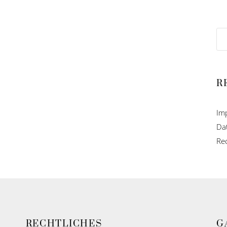
R
Im
Da
Re
RECHTLICHES
G