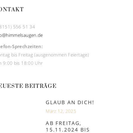
ONTAKT
 8151) 556 51 34
fo@himmelsaugen.de
lefon-Sprechzeiten:
ntag bis Freitag (ausgenommen Feiertage)
n 9:00 bis 18:00 Uhr
EUESTE BEITRÄGE
GLAUB AN DICH!
März 12, 2025
AB FREITAG,
15.11.2024 BIS