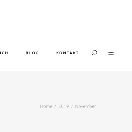
UCH
BLOG
KONTAKT
Home
/
2019
/
November