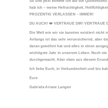
So und jetzt komme ich auf die Quintessenz:
hab ich – meine Hellsichtigkeit, Hellfühligk
PROZENTIG VERLASSEN – IMMER!
DU AUCH! ❤️ VERTRAUE DIR! VERTRAUE D
Die Welt wie wir sie kannten existiert nich
Anfangs ist das sehr verunsichernd, aber d
daran gewöhnt hat und alles in einen ausgeg
wichtigste Jahr in unserem Leben. Noch nie
durchgemacht. Aber eben aus diesem Grund s
Ich liebe Euch, in Verbundenheit und bis bal
Eure
Gabriela Ariane Langen