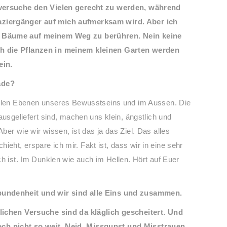
h versuche den Vielen gerecht zu werden, während
aziergänger auf mich aufmerksam wird. Aber ich
e Bäume auf meinem Weg zu berühren. Nein keine
ch die Pflanzen in meinem kleinen Garten werden
ein.
ade?
ielen Ebenen unseres Bewusstseins und im Aussen. Die
ausgeliefert sind, machen uns klein, ängstlich und
er wie wir wissen, ist das ja das Ziel. Das alles
ht, erspare ich mir. Fakt ist, dass wir in eine sehr
ch ist. Im Dunklen wie auch im Hellen. Hört auf Euer
bundenheit und wir sind alle Eins und zusammen.
lichen Versuche sind da kläglich gescheitert. Und
ch nicht so weit. Neid, Missgunst und Misstrauen