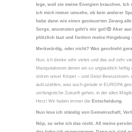
lege, weil sie meine Energien brauchen. Ic
ich mich immer umsehe, ob kein anderer Sp
habe dann wie einen gesteuerten Zwang all
Sorge, ansonsten geht’s mir gut!😍 Aber au
plötzlich laut und fordern meine Hingebung 
Merkwürdig, oder nicht? Was geschieht ger
Nun, ich denke sehr vieles und das auf sehr v
Manipulationen denen wir so unglaublich heftig 
stören unser Körper – und Geist-Bewusstsein. Ab
aufzuzählen, was auch gerade in EUROPA geschie
umfangreiche Zukunft gehen, in der alles Mögli
Herz! Wir haben immer die
Entscheidung.
Nun lese ich ständig von Gemeinschaft, Ver
Nöp, so sehe ich das nicht. All meine persön
das habe ich angenommen. Denn wir sind no