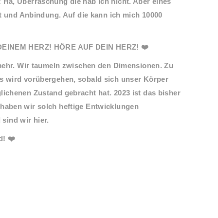
 Ha, Überraschung die hab ich nicht. Aber eines
eit und Anbindung. Auf die kann ich mich 10000
EINEM HERZ! HÖRE AUF DEIN HERZ! ❤️
t mehr. Wir taumeln zwischen den Dimensionen. Zu
as wird vorübergehen, sobald sich unser Körper
lichenen Zustand gebracht hat. 2023 ist das bisher
 haben wir solch heftige Entwicklungen
ind wir hier.
d! ❤️