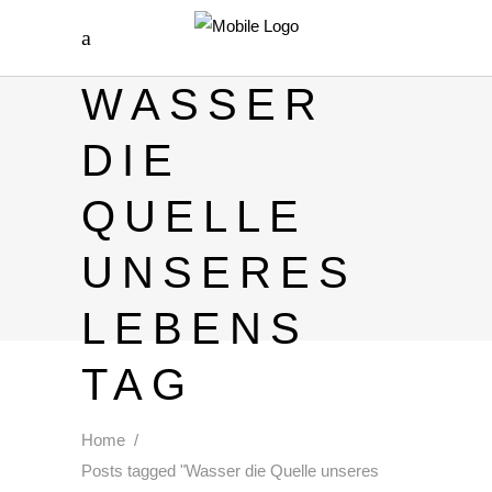
WASSER
DIE
QUELLE
UNSERES
LEBENS
TAG
Home
/
UNSER WASSER WIRD IN
Posts tagged "Wasser die Quelle unseres