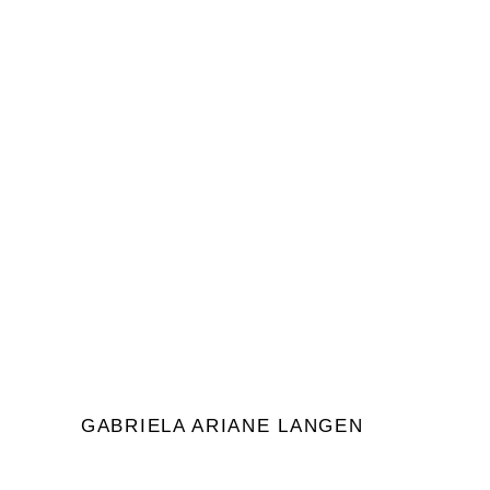
PFERD
Ihr Lieben, ich fange jetzt einfach mal damit
an, was ich so in der Praxis mache. Denn
Schreiben möchte ich nicht
Durch
Gabriela Ariane Langen
0
Gabrielas Blog
GABRIELA ARIANE LANGEN