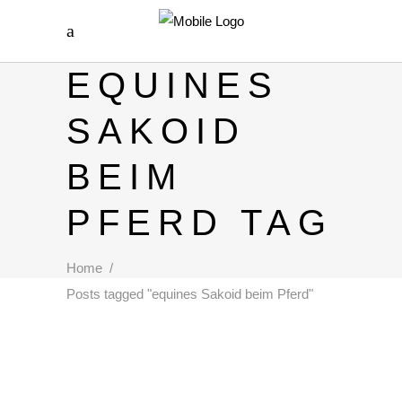
EQUINES
SAKOID
BEIM
PFERD TAG
Home
/
Posts tagged "equines Sakoid beim Pferd"
EQUINES SARKOID BEIM